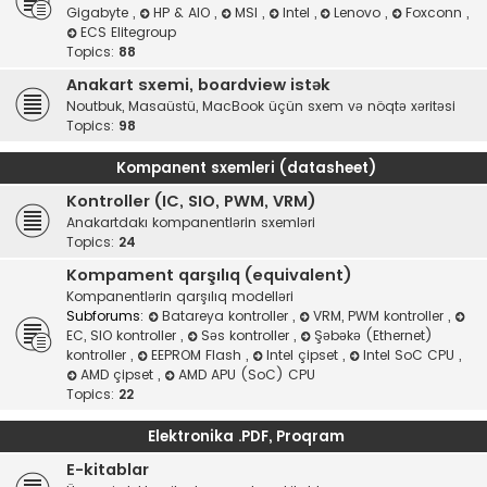
Gigabyte
,
HP & AIO
,
MSI
,
Intel
,
Lenovo
,
Foxconn
,
ECS Elitegroup
Topics:
88
Anakart sxemi, boardview istək
Noutbuk, Masaüstü, MacBook üçün sxem və nöqtə xəritəsi
Topics:
98
Kompanent sxemleri (datasheet)
Kontroller (IC, SIO, PWM, VRM)
Anakartdakı kompanentlərin sxemləri
Topics:
24
Kompament qarşılıq (equivalent)
Kompanentlərin qarşılıq modelləri
Subforums:
Batareya kontroller
,
VRM, PWM kontroller
,
EC, SIO kontroller
,
Səs kontroller
,
Şəbəkə (Ethernet)
kontroller
,
EEPROM Flash
,
Intel çipset
,
Intel SoC CPU
,
AMD çipset
,
AMD APU (SoC) CPU
Topics:
22
Elektronika .PDF, Proqram
E-kitablar