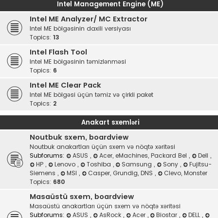
Intel Management Engine (ME)
Intel ME Analyzer/ MC Extractor
Intel ME bölgəsinin daxili versiyası
Topics:
13
Intel Flash Tool
Intel ME bölgəsinin təmizlənməsi
Topics:
6
Intel ME Clear Pack
Intel ME bölgəsi üçün təmiz və çirkli paket
Topics:
2
Anakart sxemləri
Noutbuk sxem, boardview
Noutbuk anakartları üçün sxem və nöqtə xəritəsi
Subforums:
ASUS
,
Acer, eMachines, Packard Bel
,
Dell
,
HP
,
Lenovo
,
Toshiba
,
Samsung
,
Sony
,
Fujitsu-
Siemens
,
MSI
,
Casper, Grundig, DNS
,
Clevo, Monster
Topics:
680
Masaüstü sxem, boardview
Masaüstü anakartları üçün sxem və nöqtə xəritəsi
Subforums:
ASUS
,
AsRock
,
Acer
,
Biostar
,
DELL
,