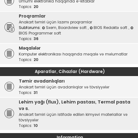
Ümumi elektronika haqqında e-kitablar
Topics:
20
Proqramlar
Anakart təmiri üçün lazımı proqramlar
Subforums:
Sxem, Boardview soft
,
BIOS Redaktə soft
,
BIOS Programmer soft
Topics:
36
Məqalələr
Komputer elektronikası haqqında məqalə və məlumatlar
Topics:
20
Aparatlar, Cihazlar (Hardware)
Təmir avadanlıqları
Anakart təmiri üçün avadanlıqlar və tövsiyyələr
Topics:
31
Lehim yağı (flux), Lehim pastası, Termal pasta
və s.
Anakart təmiri üçün istifadə edilən kimyəvi materiallar və
tövsiyyələr
Topics:
10
Information