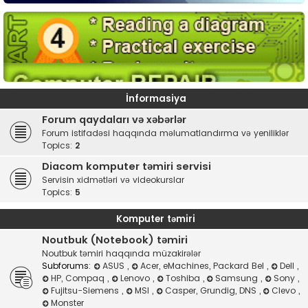
İnformasiya
Forum qaydaları və xəbərlər
Forum istifadəsi haqqında məlumatlandırma və yeniliklər
Topics:
2
Diacom komputer təmiri servisi
Servisin xidmətləri və videokurslar
Topics:
5
Komputer təmiri
Noutbuk (Notebook) təmiri
Noutbuk təmiri haqqında müzakirələr
Subforums:
ASUS
,
Acer, eMachines, Packard Bel
,
Dell
,
HP, Compaq
,
Lenovo
,
Toshiba
,
Samsung
,
Sony
,
Fujitsu-Siemens
,
MSI
,
Casper, Grundig, DNS
,
Clevo
,
Monster