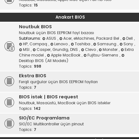
Topics:
15
Anakart BIOS
Noutbuk BIOS
Noutbuk üçün BIOS EEPROM fayl bazası
Subforums:
ASUS
,
Acer, eMachines, Packard Bel
,
Dell
,
HP, Compaq
,
Lenovo
,
Toshiba
,
Samsung
,
Sony
,
MSI
,
Casper, Grundig, DNS
,
Clevo
,
Monster
,
Extra
Chine model
,
Apple MacBook
,
Fujitsu-Siemens
,
Desktop BIOS (All Models)
Topics:
998
Ekstra BIOS
Fərqli qurğular üçün BIOS EEPROM faylları
Topics:
7
BIOS istək | BIOS request
Noutbuk, Masaüstü, MacBook üçün BIOS istəklər
Topics:
142
SIO/EC Proqramlama
SIO/EC Multikontroller üçün pinout
Topics:
7