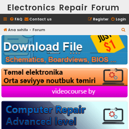
Electronics Repair Forum
FAQ
Contact us
Register
Login
S
Ana səhifə
Forum
e
a
r
c
h