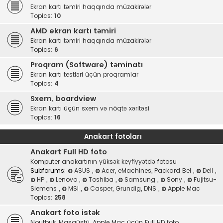
Ekran kartı təmiri haqqında müzakirələr
Topics:
10
AMD ekran kartı təmiri
Ekran kartı təmiri haqqında müzakirələr
Topics:
6
Proqram (Software) təminatı
Ekran kartı testləri üçün proqramlar
Topics:
4
Sxem, boardview
Ekran kartı üçün sxem və nöqtə xəritəsi
Topics:
16
Anakart fotoları
Anakart Full HD foto
Komputer anakartının yüksək keyfiyyətdə fotosu
Subforums:
ASUS
,
Acer, eMachines, Packard Bel
,
Dell
,
HP
,
Lenovo
,
Toshiba
,
Samsung
,
Sony
,
Fujitsu-
Siemens
,
MSI
,
Casper, Grundig, DNS
,
Apple Mac
Topics:
258
Anakart foto istək
Noutbuk, Masaüstü, Apple Mac üçün Full HD foto