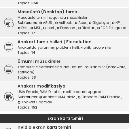
Topics:
356
Masaüstü (Desktop) təmiri
Masaüstü təmiri haqqında müzakirələr
Subforums:
ASUS
,
AsRock
,
Acer
,
Gigabyte
,
HP
,
Dell
,
MSI
,
Intel
,
Foxconn
,
Biostar
,
ECS Elitegroup
Topics:
17
Anakart təmir həlləri | Fix solution
Anakartda yaranmış problem həlli, xroniki problemlər
Topics:
14
Ümumi müzakirələr
Komputer elektronikasına aid ümumi müzakirələr (hardware,
software)
Topics:
53
Anakart modifikasiya
UMA Enable, RAM Disable, motherboard upgrade
Subforums:
Anakart UMA aktiv
,
Onboard RAM Disable
,
Anakart Upgrade
Topics:
152
Ekran kartı təmiri
nVidia ekran kartı təmiri