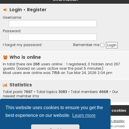
Login
•
Register
Username:
Password:
I forgot my password
Remember me
Who is online
In total there are
268
users online :: 1 registered, 0 hidden and 267
guests (based on users active over the past 5 minutes)
Most users ever online was
7159
on Tue Mar 24, 2026 2:04 pm
Statistics
Total posts
7697
• Total topics
3083
• Total members
4668
• Our
newest member
ims
This website uses cookies to ensure you get the
Ana səhifə
Forum
Contact us
Delete cookies
best experience on our website.
Learn more
Flat Style by
Ian Bradley
Powered by
phpBB
® Forum Software © phpBB Limited