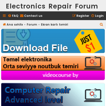
Electronics Repair Forum
FAQ
Contact us
Register
Login
S
Ana səhifə
Forum
Ekran kartı təmiri
e
a
r
c
h