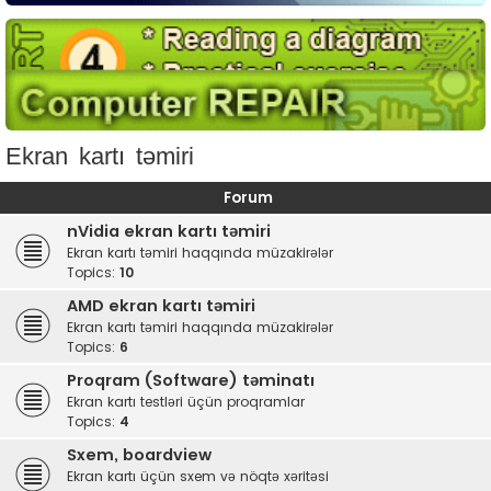
Ekran kartı təmiri
Forum
nVidia ekran kartı təmiri
Ekran kartı təmiri haqqında müzakirələr
Topics:
10
AMD ekran kartı təmiri
Ekran kartı təmiri haqqında müzakirələr
Topics:
6
Proqram (Software) təminatı
Ekran kartı testləri üçün proqramlar
Topics:
4
Sxem, boardview
Ekran kartı üçün sxem və nöqtə xəritəsi