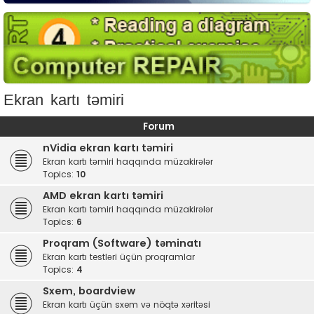
Ekran kartı təmiri
Forum
nVidia ekran kartı təmiri
Ekran kartı təmiri haqqında müzakirələr
Topics:
10
AMD ekran kartı təmiri
Ekran kartı təmiri haqqında müzakirələr
Topics:
6
Proqram (Software) təminatı
Ekran kartı testləri üçün proqramlar
Topics:
4
Sxem, boardview
Ekran kartı üçün sxem və nöqtə xəritəsi