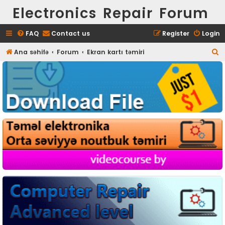
Electronics Repair Forum
FAQ
Contact us
Register
Login
S
Ana səhifə
Forum
Ekran kartı təmiri
e
a
r
c
h