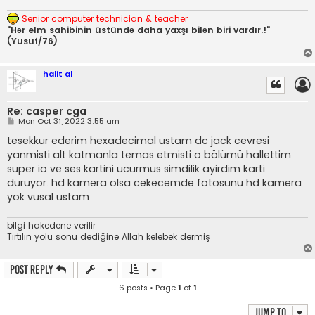
Senior computer technician & teacher
"Hər elm sahibinin üstündə daha yaxşı bilən biri vardır.!"
(Yusuf/76)
halit al
Re: casper cga
P
Mon Oct 31, 2022 3:55 am
o
s
tesekkur ederim hexadecimal ustam dc jack cevresi
t
yanmisti alt katmanla temas etmisti o bölümü hallettim
super io ve ses kartini ucurmus simdilik ayirdim karti
duruyor. hd kamera olsa cekecemde fotosunu hd kamera
yok vusal ustam
bilgi hakedene verilir
Tırtılın yolu sonu dediğine Allah kelebek dermiş
Post Reply
6 posts • Page
1
of
1
Jump to