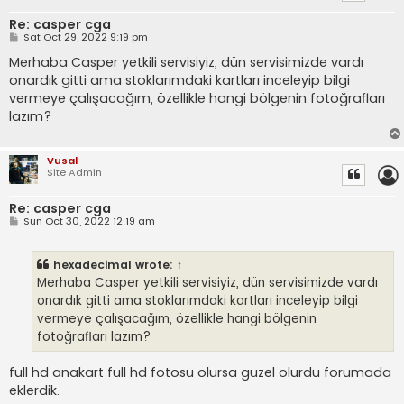
Re: casper cga
P
Sat Oct 29, 2022 9:19 pm
o
s
Merhaba Casper yetkili servisiyiz, dün servisimizde vardı
t
onardık gitti ama stoklarımdaki kartları inceleyip bilgi
vermeye çalışacağım, özellikle hangi bölgenin fotoğrafları
lazım?
Vusal
Site Admin
Re: casper cga
P
Sun Oct 30, 2022 12:19 am
o
s
t
hexadecimal
wrote:
↑
Merhaba Casper yetkili servisiyiz, dün servisimizde vardı
onardık gitti ama stoklarımdaki kartları inceleyip bilgi
vermeye çalışacağım, özellikle hangi bölgenin
fotoğrafları lazım?
full hd anakart full hd fotosu olursa guzel olurdu forumada
eklerdik.