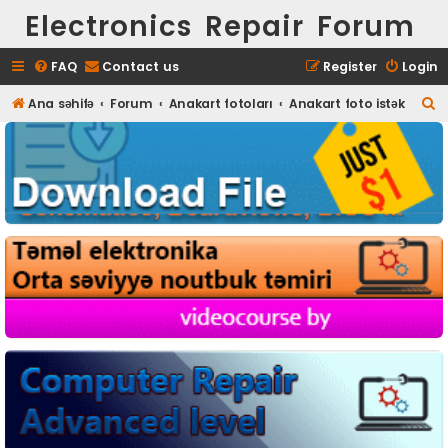
Electronics Repair Forum
FAQ
Contact us
Register
Login
S
Ana səhifə
Forum
Anakart fotoları
Anakart foto istək
e
a
r
c
h