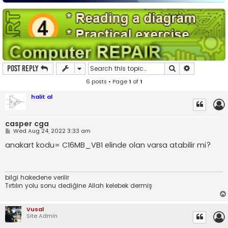
Search
Advanced s
Post Reply
6 posts • Page
1
of
1
halit al
casper cga
P
Wed Aug 24, 2022 3:33 am
o
s
anakart kodu= C16MB_VB1 elinde olan varsa atabilir mi?
t
bilgi hakedene verilir
Tırtılın yolu sonu dediğine Allah kelebek dermiş
Vusal
Site Admin