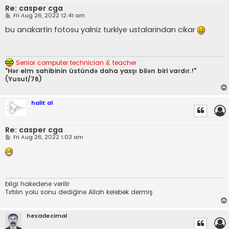
Re: casper cga
P
Fri Aug 26, 2022 12:41 am
o
s
bu anakartin fotosu yalniz turkiye ustalarindan cikar
t
Senior computer technician & teacher
"Hər elm sahibinin üstündə daha yaxşı bilən biri vardır.!"
(Yusuf/76)
halit al
Re: casper cga
P
Fri Aug 26, 2022 1:03 am
o
s
t
bilgi hakedene verilir
Tırtılın yolu sonu dediğine Allah kelebek dermiş
hexadecimal