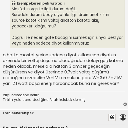
t
Erenipekerenipek
wrote:
↑
Mosfet in vgs ile ilgili durum değil..
Buradaki durum body diyot ile ilgili drain anot kısmı
source katot kısmı voltaj anatton katota akış
yapacaktır...doğru mu?
Doğru ise neden gate bacağını sürmek için sinyal bekliyor
veya neden sadece diyot kullanmıyoruz
o hatta mosfet yerine sadece diyot kullanırsan diyotun
üzerinde bir voltaj düşümü olacağından dolayı güç kabına
neden olacak. mesela o hattan 3 amper geçeceğini
düşünürsen ve diyot üzerinde 0,7volt voltaj düşümü
olacağını farzedelim W=I.V formülüne göre W=3x0.7=2.1W
yani 2.1 watt boşa enerji harcanacak buna ne gerek var?
bilgi hakedene verilir
Tırtılın yolu sonu dediğine Allah kelebek dermiş
Erenipekerenipek
Re: ms-16r1 mosfet acılması ?