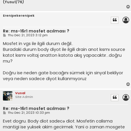
(Yusuf/76)
Erenipekerenipek
Re: ms-16r1 mosfet acılması ?
P
Thu Dec 21, 2023 3:12 pm
o
s
Mosfet in vgs ile ilgili durum değil..
t
Buradaki durum body diyot ile ilgili drain anot kısmı source
katot kısmı voltaj anatton katota akış yapacaktır...doğru
mu?
Doğru ise neden gate bacağını sürmek için sinyal bekliyor
veya neden sadece diyot kullanmıyoruz
Vusal
Site Admin
Re: ms-16r1 mosfet acılması ?
P
Thu Dec 21, 2023 10:33 pm
o
s
Evet dogru. Body diot sadecə diot. Mosfetin calisma
t
mantigi ise yuksek akim gecirmek. Yani o zaman mosgete