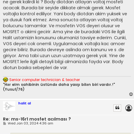
ne gerek kalirdi ki ? Body diotdan atlayan voltaj mosfeti
acacak. Burada bir seyide dikkate almak gerek. Mosfet
voltajla kontrol ediliyor. Yani body diotdan akim yuksek ve
ya dusuk fark etmez. Ama sonucta atlayan voltaj voltaj
bolucunu tamamlar. Ve mosfetin VGS deyeri olusur ve
MOSFET o akimi gecirir. Ama yine de buradaki VGS ile ilgili
Halit ustamizin konusunu okumanizi tavsiye ederim. Cunki,
VGS deyeri cok onemli. Uygulamacak voltajla kac amoer
gecire biliriz. Burada devreye aslinda om kanunu ve s .de
giriyor. Ama tabi uzun uzun uzatmaya gerek yok. Yine de
MOSFET.lerle ilgili detayli bilgi almanizda fayda var. Body
diotun baska sebepleri de var.
Senior computer technician & teacher
"Hər elm sahibinin üstündə daha yaxşı bilən biri vardır.!"
(Yusuf/76)
halit al
Re: ms-16r1 mosfet acılması ?
P
Wed Jan 03, 2024 4:36 am
o
s