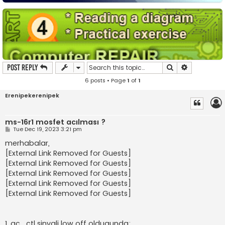
Search
Advanced s
Post Reply
6 posts • Page
1
of
1
Erenipekerenipek
ms-16r1 mosfet acılması ?
P
Tue Dec 19, 2023 3:21 pm
o
s
merhabalar,
t
[External Link Removed for Guests]
[External Link Removed for Guests]
[External Link Removed for Guests]
[External Link Removed for Guests]
[External Link Removed for Guests]
1. ac_ctl sinyali low off oldugunda;