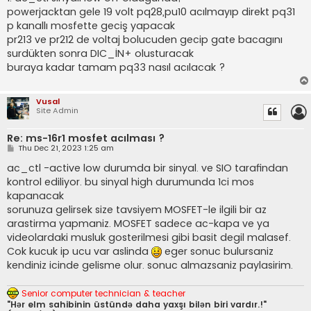
powerjacktan gele 19 volt pq28,pu10 acılmayıp direkt pq31
p kanallı mosfette geciş yapacak
pr213 ve pr212 de voltaj bolucuden gecip gate bacagını
surdükten sonra DIC_İN+ olusturacak
buraya kadar tamam pq33 nasıl acılacak ?
Vusal
Site Admin
Re: ms-16r1 mosfet acılması ?
P
Thu Dec 21, 2023 1:25 am
o
s
ac_ctl -active low durumda bir sinyal. ve SIO tarafindan
t
kontrol ediliyor. bu sinyal high durumunda 1ci mos
kapanacak
sorunuza gelirsek size tavsiyem MOSFET-le ilgili bir az
arastirma yapmaniz. MOSFET sadece ac-kapa ve ya
videolardaki musluk gosterilmesi gibi basit degil malasef.
Cok kucuk ip ucu var aslinda
eger sonuc bulursaniz
kendiniz icinde gelisme olur. sonuc almazsaniz paylasirim.
Senior computer technician & teacher
"Hər elm sahibinin üstündə daha yaxşı bilən biri vardır.!"