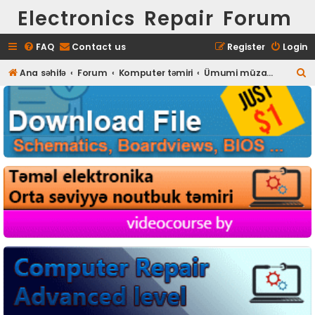
Electronics Repair Forum
FAQ
Contact us
Register
Login
S
Ana səhifə
Forum
Komputer təmiri
Ümumi müzakirələr
e
a
r
c
h