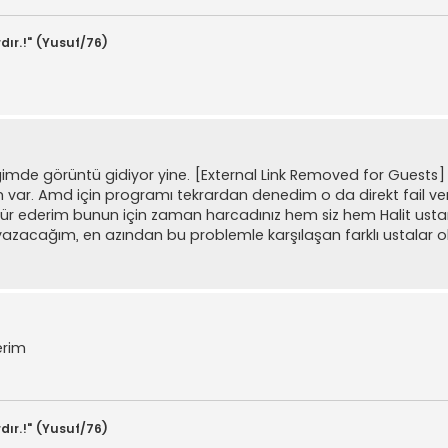
dır.!" (Yusuf/76)
ğimde görüntü gidiyor yine.
[External Link Removed for Guests]
ar. Amd için programı tekrardan denedim o da direkt fail ver
kür ederim bunun için zaman harcadınız hem siz hem Halit us
zacağım, en azından bu problemle karşılaşan farklı ustalar o
erim
dır.!" (Yusuf/76)