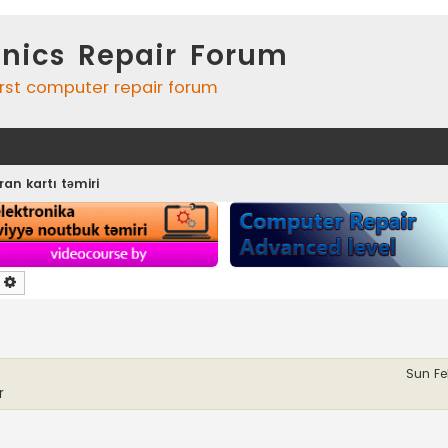
onics Repair Forum
irst computer repair forum
an kartı təmiri
earch
Advanced search
Sun Fe
r