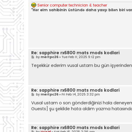
Senior computer technician & teacher
"Hər elm sahibinin üstündə daha yaxşı bilən biri var
Re: sapphire rx6800 mats mods kodlari
P
by
mertpc26
»
Tue Feb 11, 2025 9:12 pm
o
s
Teşekkür ederim vusal ustam bu gün işyerinden 
t
Re: sapphire rx6800 mats mods kodlari
P
by
mertpc26
»
Fri Feb 14, 2025 3:32 pm
o
s
Vusal ustam o son gönderdiğinizi hala deneye
t
Guests]
şu şekilde hata aldım yazma hatasında 
Re: sapphire rx6800 mats mods kodlari
P
by
Vusal
»
Sat Feb 15, 2025 2:36 am