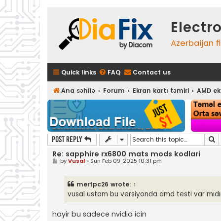
Electr
Azerbaijan f
Quick links
FAQ
Contact us
Ana səhifə
Forum
Ekran kartı təmiri
AMD ekr
S
Post Reply
Re: sapphire rx6800 mats mods kodlari
P
by
Vusal
»
Sun Feb 09, 2025 10:31 pm
o
s
t
mertpc26
wrote:
↑
vusal ustam bu versiyonda amd testi var mıdı
hayir bu sadece nvidia icin