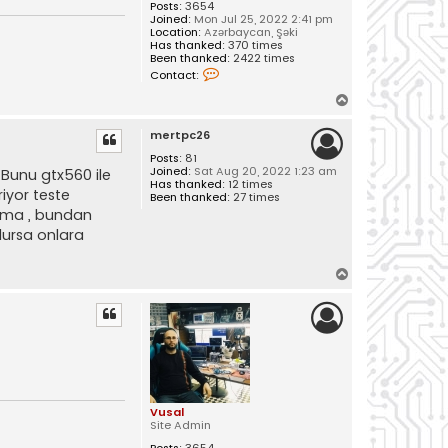
Posts:
3654
Joined:
Mon Jul 25, 2022 2:41 pm
Location:
Azərbaycan, Şəki
Has thanked:
370 times
Been thanked:
2422 times
C
Contact:
o
n
T
t
o
a
mertpc26
c
p
t
Posts:
81
V
Joined:
Sat Aug 20, 2022 1:23 am
Bunu gtx560 ile
u
Has thanked:
12 times
s
iyor teste
Been thanked:
27 times
a
tama , bundan
l
lursa onlara
T
o
p
Vusal
Site Admin
Posts:
3654