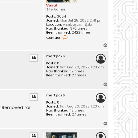
Vusal
Site Admin
Posts:
3654
Joined:
Mon Jul 25, 2022 2:41 pm
Location:
Azərbaycan, Şəki
Has thanked:
370 times
Been thanked:
2422 times
C
Contact:
o
n
T
t
o
a
mertpc26
c
p
t
Posts:
81
V
Joined:
Sat Aug 20, 2022 1:23 am
r
u
Has thanked:
12 times
s
Been thanked:
27 times
a
l
T
o
mertpc26
p
Posts:
81
Joined:
Sat Aug 20, 2022 1:23 am
nk Removed for
Has thanked:
12 times
Been thanked:
27 times
T
o
p