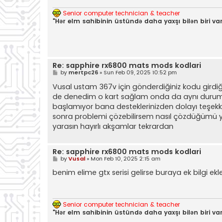
Senior computer technician & teacher
"Hər elm sahibinin üstündə daha yaxşı bilən biri var
Re: sapphire rx6800 mats mods kodlari
P
by
mertpc26
»
Sun Feb 09, 2025 10:52 pm
o
s
Vusal ustam 367v için gönderdiğiniz kodu girdi
t
de denedim o kart sağlam onda da aynı durum v
başlamıyor bana desteklerinizden dolayı teşek
sonra problemi çözebilirsem nasıl çözdüğümü ya
yarasın hayırlı akşamlar tekrardan
Re: sapphire rx6800 mats mods kodlari
P
by
Vusal
»
Mon Feb 10, 2025 2:15 am
o
s
benim elime gtx serisi gelirse buraya ek bilgi ekl
t
Senior computer technician & teacher
"Hər elm sahibinin üstündə daha yaxşı bilən biri var