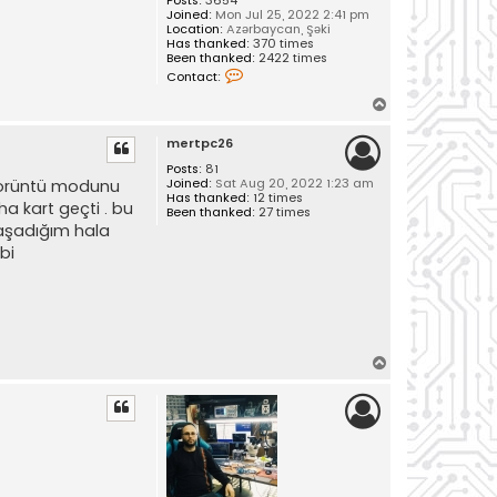
Joined:
Mon Jul 25, 2022 2:41 pm
Location:
Azərbaycan, Şəki
Has thanked:
370 times
Been thanked:
2422 times
C
Contact:
o
n
T
t
o
a
mertpc26
c
p
t
Posts:
81
V
Joined:
Sat Aug 20, 2022 1:23 am
 görüntü modunu
u
Has thanked:
12 times
s
a kart geçti . bu
Been thanked:
27 times
a
yaşadığım hala
l
bi
T
o
p