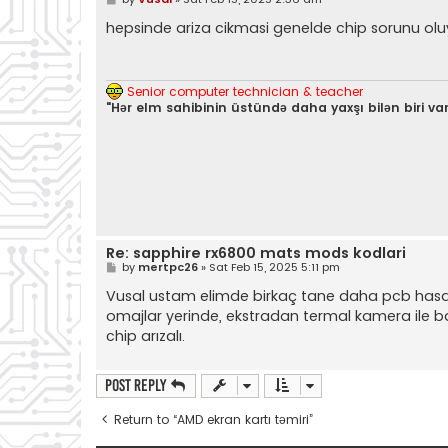
o
s
hepsinde ariza cikmasi genelde chip sorunu oluy
t
Senior computer technician & teacher
"Hər elm sahibinin üstündə daha yaxşı bilən biri var
Re: sapphire rx6800 mats mods kodlari
P
by
mertpc26
»
Sat Feb 15, 2025 5:11 pm
o
s
Vusal ustam elimde birkaç tane daha pcb hasarl
t
omajlar yerinde, ekstradan termal kamera ile bak
chip arızalı.
Post Reply
Return to “AMD ekran kartı təmiri”