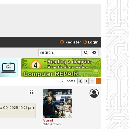
Register
Login
Search
Advanced search
29 posts
1
2
3
Previous
b 09, 2025 10:21 pm
Vusal
Site Admin