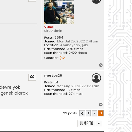
Vusal
Site Admin
Posts:
3654
Joined:
Mon Jul 25, 2022 2:41 pm
Location:
Azərbaycan, Şəki
Has thanked:
370 times
Been thanked:
2422 times
C
Contact:
o
n
T
t
o
a
mertpc26
c
p
t
Posts:
81
V
Joined:
Sat Aug 20, 2022 1:23 am
 devre yok
u
Has thanked:
12 times
s
seçenek olarak
Been thanked:
27 times
a
l
T
o
29 posts
1
2
3
Previous
p
Jump to