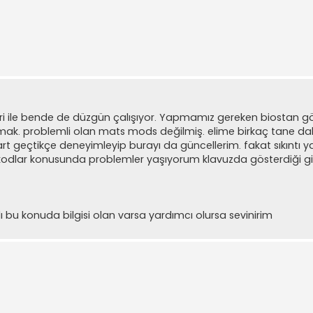
ari ile bende de düzgün çalışıyor. Yapmamız gereken biostan
atmak. problemli olan mats mods değilmiş. elime birkaç tane dah
art geçtikçe deneyimleyip burayı da güncellerim. fakat sıkıntı 
t kodlar konusunda problemler yaşıyorum klavuzda gösterdiği gi
u konuda bilgisi olan varsa yardımcı olursa sevinirim