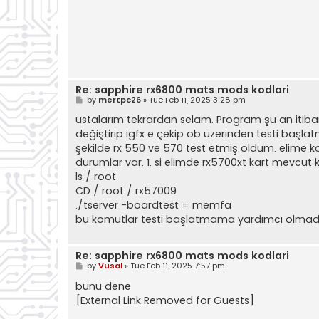
Re: sapphire rx6800 mats mods kodlari
P
by
mertpc26
»
Tue Feb 11, 2025 3:28 pm
o
s
ustalarım tekrardan selam. Program şu an itib
t
değiştirip igfx e çekip ob üzerinden testi başl
şekilde rx 550 ve 570 test etmiş oldum. elime k
durumlar var. 1. si elimde rx5700xt kart mevcu
ls / root
CD / root / rx57009
./tserver -boardtest = memfa
bu komutlar testi başlatmama yardımcı olmadı b
Re: sapphire rx6800 mats mods kodlari
P
by
Vusal
»
Tue Feb 11, 2025 7:57 pm
o
s
bunu dene
t
[External Link Removed for Guests]