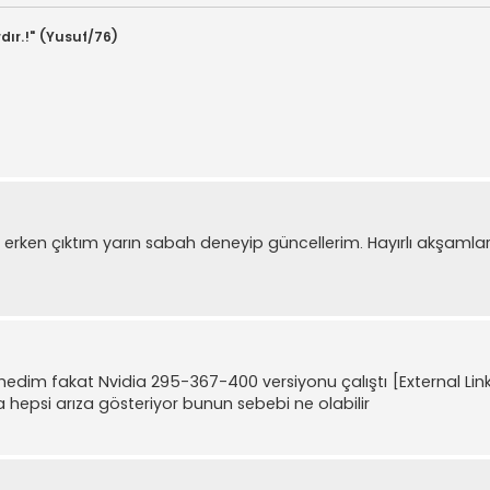
dır.!" (Yusuf/76)
erken çıktım yarın sabah deneyip güncellerim. Hayırlı akşamla
medim fakat Nvidia 295-367-400 versiyonu çalıştı
[External Li
hepsi arıza gösteriyor bunun sebebi ne olabilir