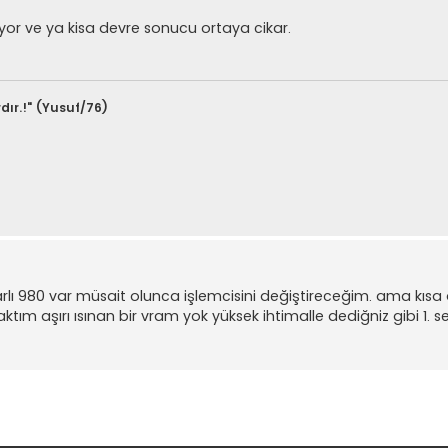
or ve ya kisa devre sonucu ortaya cikar.
dır.!" (Yusuf/76)
ı 980 var müsait olunca işlemcisini değiştireceğim. ama kısa
tım aşırı ısınan bir vram yok yüksek ihtimalle dediğniz gibi 1. 