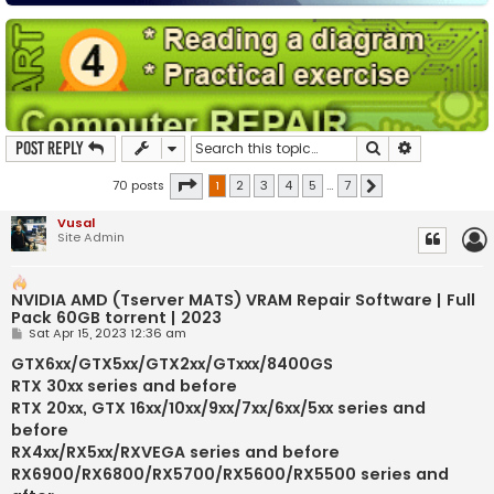
Search
Advanced s
Post Reply
Page
1
of
7
70 posts
1
2
3
4
5
…
7
Next
Vusal
Site Admin
NVIDIA AMD (Tserver MATS) VRAM Repair Software | Full
Pack 60GB torrent | 2023
P
Sat Apr 15, 2023 12:36 am
o
s
GTX6xx/GTX5xx/GTX2xx/GTxxx/8400GS
t
RTX 30xx series and before
RTX 20xx, GTX 16xx/10xx/9xx/7xx/6xx/5xx series and
before
RX4xx/RX5xx/RXVEGA series and before
RX6900/RX6800/RX5700/RX5600/RX5500 series and