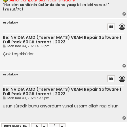
Senior computer technician & teacher
"Hər elm sahibinin üstündə daha yaxşı bilən biri vardır.!"
(Yusuf/76)
erolakay
Re: NVIDIA AMD (Tserver MATS) VRAM Repair Software |
Full Pack 60GB torrent | 2023
P
Mon Dec 04, 2023 4:09 pm
o
s
Çok teşekkürler ...
t
erolakay
Re: NVIDIA AMD (Tserver MATS) VRAM Repair Software |
Full Pack 60GB torrent | 2023
P
Mon Dec 04, 2023 4:34 pm
o
s
uzun süredir bunu arıyordum vusal ustam allah razı olsun
t
Post Reply