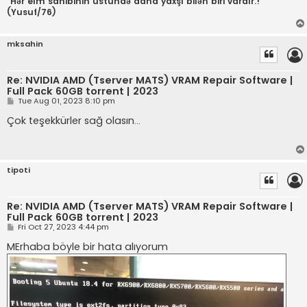
"Hər elm sahibinin üstündə daha yaxşı bilən biri vardır.!"
(Yusuf/76)
mksahin
Re: NVIDIA AMD (Tserver MATS) VRAM Repair Software |
Full Pack 60GB torrent | 2023
P
Tue Aug 01, 2023 8:10 pm
o
s
Çok teşekkürler sağ olasın...
t
tipoti
Re: NVIDIA AMD (Tserver MATS) VRAM Repair Software |
Full Pack 60GB torrent | 2023
P
Fri Oct 27, 2023 4:44 pm
o
s
MErhaba böyle bir hata alıyorum
t