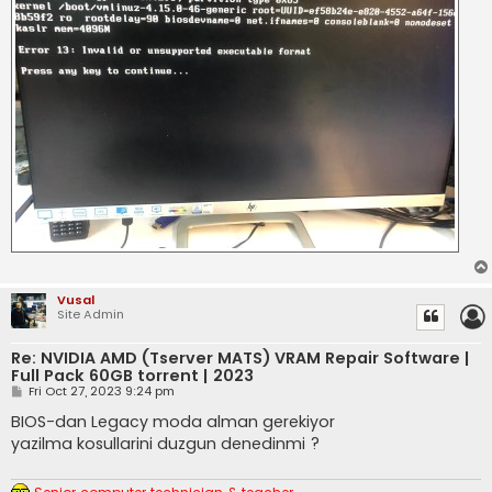
Vusal
Site Admin
Re: NVIDIA AMD (Tserver MATS) VRAM Repair Software |
Full Pack 60GB torrent | 2023
P
Fri Oct 27, 2023 9:24 pm
o
s
BIOS-dan Legacy moda alman gerekiyor
t
yazilma kosullarini duzgun denedinmi ?