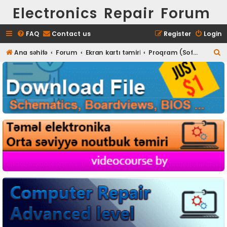
Electronics Repair Forum
FAQ
Contact us
Register
Login
S
Ana səhifə
Forum
Ekran kartı təmiri
Proqram (Software) təminatı
e
a
r
c
h