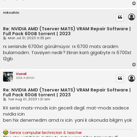
mksahin
Re: NVIDIA AMD (Tserver MATS) VRAM Repair Software |
Full Pack 60GB torrent | 2023
P
Mon Jul 31, 2023 11:35 pm
o
s
rx serisinde 6700xt görülmüyor. rx 6700 mats aradım
t
bulamadım. Tavsiyen nedir? Ekran kartı gigabyte rx 6700xt
12gb.
Vusal
Site Admin
Re: NVIDIA AMD (Tserver MATS) VRAM Repair Software |
Full Pack 60GB torrent | 2023
P
Tue Aug 01, 2023 1:21 am
o
s
RX serisi mats-mods icin gecerli degil. mat-mods sadece
t
nvidia icin
ben hix denemedim amd rx icin. yani k okonuda bilgim yok
Senior computer technician & teacher