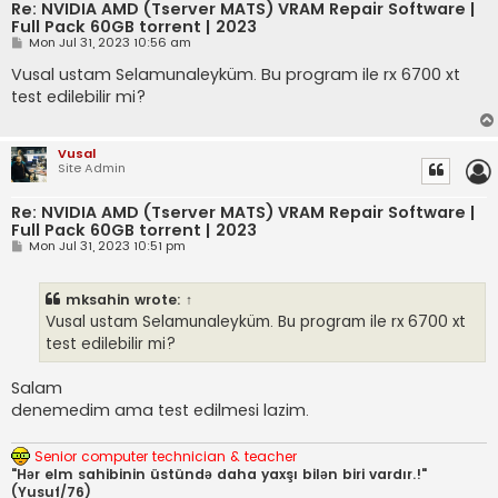
Re: NVIDIA AMD (Tserver MATS) VRAM Repair Software |
Full Pack 60GB torrent | 2023
P
Mon Jul 31, 2023 10:56 am
o
s
Vusal ustam Selamunaleyküm. Bu program ile rx 6700 xt
t
test edilebilir mi?
Vusal
Site Admin
Re: NVIDIA AMD (Tserver MATS) VRAM Repair Software |
Full Pack 60GB torrent | 2023
P
Mon Jul 31, 2023 10:51 pm
o
s
t
mksahin
wrote:
↑
Vusal ustam Selamunaleyküm. Bu program ile rx 6700 xt
test edilebilir mi?
Salam
denemedim ama test edilmesi lazim.
Senior computer technician & teacher
"Hər elm sahibinin üstündə daha yaxşı bilən biri vardır.!"
(Yusuf/76)